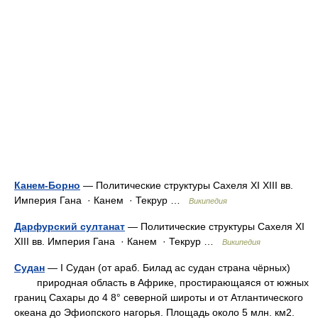
Канем-Борно
— Политические структуры Сахеля XI XIII вв.
Империя Гана · Канем · Текрур …
Википедия
Дарфурский султанат
— Политические структуры Сахеля XI
XIII вв. Империя Гана · Канем · Текрур …
Википедия
Судан
— I Судан (от араб. Билад ас судан страна чёрных)
природная область в Африке, простирающаяся от южных
границ Сахары до 4 8° северной широты и от Атлантического
океана до Эфиопского нагорья. Площадь около 5 млн. км2.