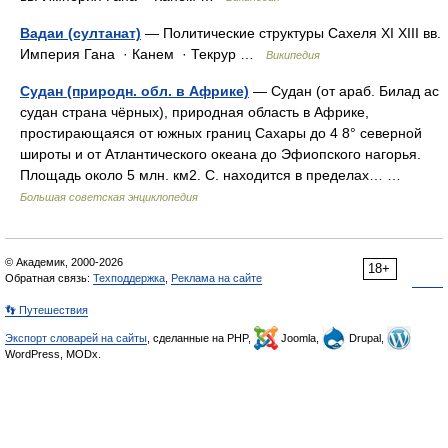
Вадаи (султанат)
— Политические структуры Сахеля XI XIII вв.
Империя Гана · Канем · Текрур …
Википедия
Судан (природн. обл. в Африке)
— Судан (от араб. Билад ас
судан страна чёрных), природная область в Африке,
простирающаяся от южных границ Сахары до 4 8° северной
широты и от Атлантического океана до Эфиопского нагорья.
Площадь около 5 млн. км2. С. находится в пределах… …
Большая советская энциклопедия
© Академик, 2000-2026
18+
Обратная связь:
Техподдержка
,
Реклама на сайте
👣 Путешествия
Экспорт словарей на сайты
, сделанные на PHP,
Joomla,
Drupal,
WordPress, MODx.