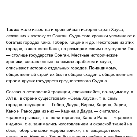
Так же мало известна и древнейшая история стран Хауса,
лежавших к востоку от Сонгаи. Суданские хроники упоминают о
богатых городах Кано, Гобере, Кацине и др. Некоторые из этих
городов, в частности Кано, по размерам своим не уступали Гао
— столице государства Сонгаи. Местные исторические
хроники, составленные на языках арабском и хауса,
описывают историю отдельных городов. По-видимому,
общественный строй их был в общем сходен с общественным
строем других государств средневекового Судана.
Согласно летописной традиции, сложившейся, по-видимому, в
XVI в., в стране существовали «Семь Хауса», т. е. семь
городов-государств — Гобер, Даура, Вирам, Кацина, Зария,
Кано и Рано; два из них — Кацина и Даура — считались
«царями рынка», т. е. вели торговлю, Кано и Рано — «царями
индиго», т. е. занимались изготовлением и окраской тканей на
сбыт, Гобер считался «царём войск», т. е. защищал всех
остальных. Наконец, Зария был «царем рабов» и снабжал все