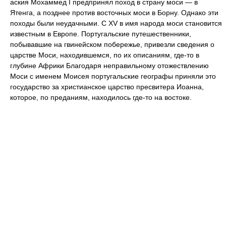
аския Мохаммед I предпринял поход в страну моси — в
Ятенга, а позднее против восточных моси в Борну. Однако эти
походы были неудачными. С XV в имя народа моси становится
известным в Европе. Португальские путешественники,
побывавшие на гвинейском побережье, привезли сведения о
царстве Моси, находившемся, по их описаниям, где-то в
глубине Африки Благодаря неправильному отожествлению
Моси с именем Моисея португальские географы приняли это
государство за христианское царство пресвитера Иоанна,
которое, по преданиям, находилось где-то на востоке.