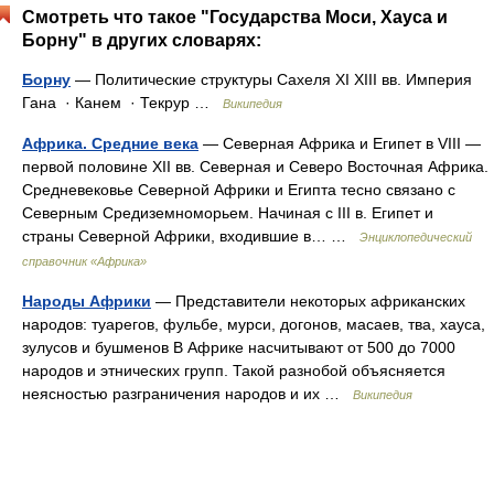
Смотреть что такое "Государства Моси, Хауса и
Борну" в других словарях:
Борну
— Политические структуры Сахеля XI XIII вв. Империя
Гана · Канем · Текрур …
Википедия
Африка. Средние века
— Северная Африка и Египет в VIII —
первой половине XII вв. Северная и Северо Восточная Африка.
Средневековье Северной Африки и Египта тесно связано с
Северным Средиземноморьем. Начиная с III в. Египет и
страны Северной Африки, входившие в… …
Энциклопедический
справочник «Африка»
Народы Африки
— Представители некоторых африканских
народов: туарегов, фульбе, мурси, догонов, масаев, тва, хауса,
зулусов и бушменов В Африке насчитывают от 500 до 7000
народов и этнических групп. Такой разнобой объясняется
неясностью разграничения народов и их …
Википедия