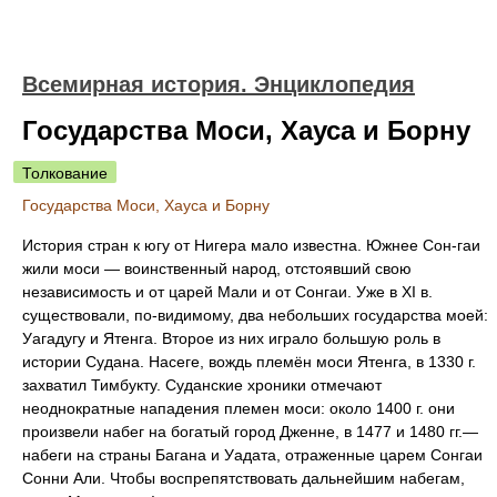
Всемирная история. Энциклопедия
Государства Моси, Хауса и Борну
Толкование
Государства Моси, Хауса и Борну
История стран к югу от Нигера мало известна. Южнее Сон-гаи
жили моси — воинственный народ, отстоявший свою
независимость и от царей Мали и от Сонгаи. Уже в XI в.
существовали, по-видимому, два небольших государства моей:
Уагадугу и Ятенга. Второе из них играло большую роль в
истории Судана. Насеге, вождь племён моси Ятенга, в 1330 г.
захватил Тимбукту. Суданские хроники отмечают
неоднократные нападения племен моси: около 1400 г. они
произвели набег на богатый город Дженне, в 1477 и 1480 гг.—
набеги на страны Багана и Уадата, отраженные царем Сонгаи
Сонни Али. Чтобы воспрепятствовать дальнейшим набегам,