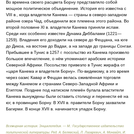
Во времена своего расцвета Борну представляло собой
мощное политическое объединение. История его известна с
VIII в., когда владетели Канема — страны в северо-западном
районе озера Чад, объединили все племена этого района. Во
второй половине XI в. владетели Канема приняли ислам.
Среди них особенно известен Дунама Диббалами (1221—
1259). Владения его доходили на севере до Феццана, на юге
до Дикоа, на востоке до Вадаи, а на западе до границы Сонгаи.
Прибывшее в Тунис в 1257 г. посольство из Канема произвело
большое впечатление, о нём упоминают арабские историки
Северной Африки. Посольство привезло в Тунис жирафа от
«царя Канема и владетеля Борну». По-видимому, в это время
через оазис Кавар и Феццан велась оживлённая торговля
между Канемом и странами Северо-Западной Африки и
Египтом. Позднее под натиском племён булала властители
Канема вынуждены были оставить столицу и перенести её на
юг, в провинцию Борну. В XVII в. правители Борну захватили
Багирми. В конце XVII в. начинается упадок Борну.
Всемирная история. Энциклопедия. — М.: Государственное издательство
политической литературы
.
Ред. А. Белявский, Л. Лазаревич, А. Монгайт, И.